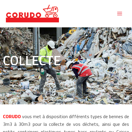
Aller
au
contenu
COLLECTE
CORUDO
vous met à disposition différents types de bennes de
3m3 à 30m3 pour la collecte de vos déchets, ainsi que des
petits containers plastiques types bacs roulants ou Caisse