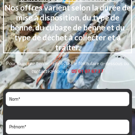
Nos offres varient selon la durée de
mise à disposition, du type de
benne, du cubage de benne et du
type de déchet à collecter et à
traiter.
Pour louer une benne, remplissez le formulaire ci-dessous ou
contactez-nous au
05 61 97 67 37