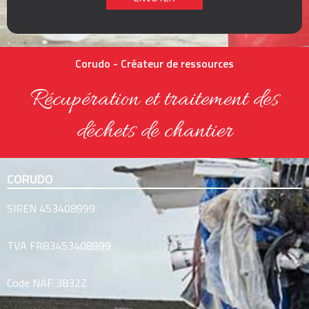
Corudo - Créateur de ressources
Récupération et traitement des
déchets de chantier
CORUDO
SIREN 453408999
TVA
FR83453408999
Code NAF 3832Z