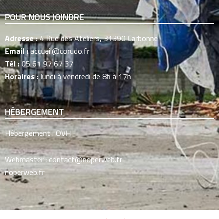
POUR NOUS JOINDRE
Adresse :
4 Rue des Ateliers, 31390 Carbonne
Email :
accueil@corudo.fr
Tél :
05 61 97 67 37
Horaires :
lundi à vendredi de 8h à 17h
HÉBERGEMENT
Hébergement :
OVH
Webmaster :
contact@noperweb.fr
noperweb.fr