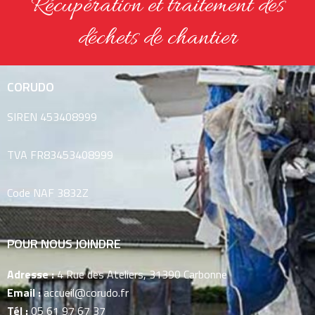
Récupération et traitement des
déchets de chantier
CORUDO
SIREN 453408999
TVA
FR83453408999
Code NAF 3832Z
POUR NOUS JOINDRE
Adresse :
4 Rue des Ateliers, 31390 Carbonne
Email :
accueil@corudo.fr
Tél :
05 61 97 67 37